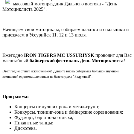
массовый мотопраздник Дальнего востока - "День
Мотоциклиста 2025".
Начищаем свои мотоциклы, собираем палатки и спальники и
приезжаем в Уссурийск 11, 12 и 13 июля.
Ежегодно
IRON TIGERS MC USSURIYSK
проводит для Вас
масштабный
байкерский фестиваль День Мотоциклиста
!
Этот год не станет исключением! Давайте вновь соберёмся большой шумной
компанией единомышленников на базе отдыха "Радужный".
Программа:
Концерты от лучших рок- и метал-групп;
Конкурсы, тюнинг-зона и байкерские соревнования;
Фуд-корт, бар и зона отдыха;
Пикантные танцы;
Дискотека.