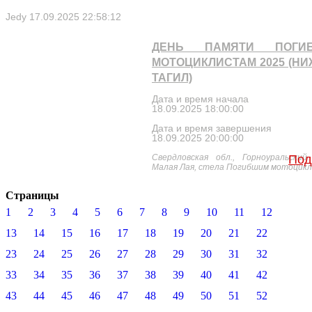
Jedy
17.09.2025 22:58:12
ДЕНЬ ПАМЯТИ ПОГИ
МОТОЦИКЛИСТАМ 2025 (Н
ТАГИЛ)
Дата и время начала
18.09.2025 18:00:00
Дата и время завершения
18.09.2025 20:00:00
Свердловская обл., Горноуральский
Под
Малая Лая, стела Погибшим мотоцик
Страницы
1
2
3
4
5
6
7
8
9
10
11
12
13
14
15
16
17
18
19
20
21
22
23
24
25
26
27
28
29
30
31
32
33
34
35
36
37
38
39
40
41
42
43
44
45
46
47
48
49
50
51
52