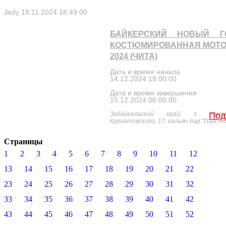
Jedy
18.11.2024 18:49:00
БАЙКЕРСКИЙ НОВЫЙ Г
КОСТЮМИРОВАННАЯ МОТО
2024 (ЧИТА)
Дата и время начала
14.12.2024 18:00:00
Дата и время завершения
15.12.2024 06:00:00
Забайкальский край, г. Чит
Под
Курнатовского, 17, кальян-бар "Dark m
Страницы
1
2
3
4
5
6
7
8
9
10
11
12
13
14
15
16
17
18
19
20
21
22
23
24
25
26
27
28
29
30
31
32
33
34
35
36
37
38
39
40
41
42
43
44
45
46
47
48
49
50
51
52