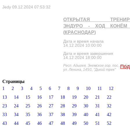
Jedy
09.12.2024 07:53:32
ОТКРЫТАЯ ТРЕНИР
ЭНДУРО - ХОД КОНЁМ 
(КРАСНОДАР)
Дата и время начала
14.12.2024 10:00:00
Дата и время завершения
14.12.2024 18:00:00
Респ. Адыгея, Энемское гор. пос., х. Су
Под
ул. Ленина, 145/1, "Дикий трек"
Страницы
1
2
3
4
5
6
7
8
9
10
11
12
13
14
15
16
17
18
19
20
21
22
23
24
25
26
27
28
29
30
31
32
33
34
35
36
37
38
39
40
41
42
43
44
45
46
47
48
49
50
51
52