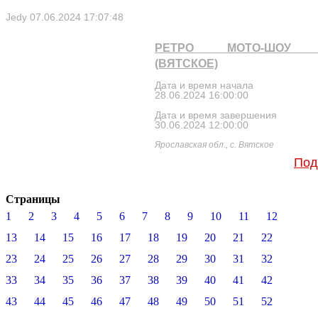
Jedy
07.06.2024 17:07:48
РЕТРО МОТО-ШОУ 
(ВЯТСКОЕ)
Дата и время начала
28.06.2024 16:00:00
Дата и время завершения
30.06.2024 12:00:00
Ярославская обл., с. Вятское
Под
Страницы
1
2
3
4
5
6
7
8
9
10
11
12
13
14
15
16
17
18
19
20
21
22
23
24
25
26
27
28
29
30
31
32
33
34
35
36
37
38
39
40
41
42
43
44
45
46
47
48
49
50
51
52