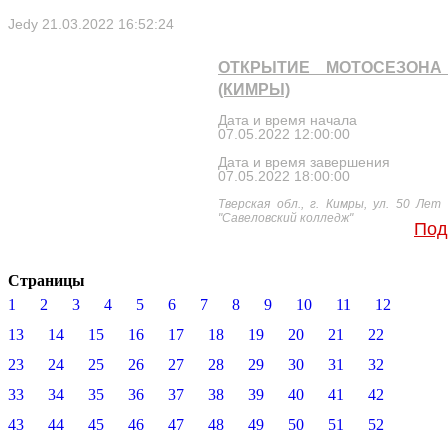
Jedy
21.03.2022 16:52:24
ОТКРЫТИЕ МОТОСЕЗОНА 
(КИМРЫ)
Дата и время начала
07.05.2022 12:00:00
Дата и время завершения
07.05.2022 18:00:00
Тверская обл., г. Кимры, ул. 50 Лет
"Савеловский колледж"
Под
Страницы
1
2
3
4
5
6
7
8
9
10
11
12
13
14
15
16
17
18
19
20
21
22
23
24
25
26
27
28
29
30
31
32
33
34
35
36
37
38
39
40
41
42
43
44
45
46
47
48
49
50
51
52