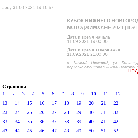
Jedy
31.08.2021 19:10:57
КУБОК НИЖНЕГО НОВГОРО
МОТОДЖИМХАНЕ 2021 (III ЭТ
Дата и время начала
11.09.2021 19:00:00
Дата и время завершения
11.09.2021 21:00:00
г. Нижний Новгород, ул. Бетанку
парковка стадиона "Нижний Новгород"
Под
Страницы
1
2
3
4
5
6
7
8
9
10
11
12
13
14
15
16
17
18
19
20
21
22
23
24
25
26
27
28
29
30
31
32
33
34
35
36
37
38
39
40
41
42
43
44
45
46
47
48
49
50
51
52