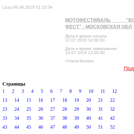
Lizzy
06.06.2019 01:23:34
МОТОФЕСТИВАЛЬ "ВО
ФЕСТ" - МОСКОВСКАЯ ОБЛ
Дата и время начала
12.07.2019 14:00:00
Дата и время завершения
14.07.2019 12:00:00
Старая Купавна
Под
Страницы
1
2
3
4
5
6
7
8
9
10
11
12
13
14
15
16
17
18
19
20
21
22
23
24
25
26
27
28
29
30
31
32
33
34
35
36
37
38
39
40
41
42
43
44
45
46
47
48
49
50
51
52