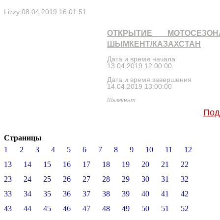
Lizzy
08.04.2019 16:01:51
ОТКРЫТИЕ МОТОСЕЗО
ШЫМКЕНТ/КАЗАХСТАН
Дата и время начала
13.04.2019 12:00:00
Дата и время завершения
14.04.2019 13:00:00
Шымкент
Под
Страницы
1
2
3
4
5
6
7
8
9
10
11
12
13
14
15
16
17
18
19
20
21
22
23
24
25
26
27
28
29
30
31
32
33
34
35
36
37
38
39
40
41
42
43
44
45
46
47
48
49
50
51
52