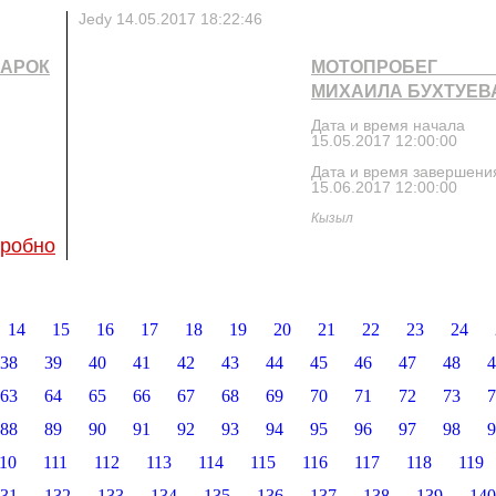
Jedy
14.05.2017 18:22:46
АРОК
МОТОПРОБЕГ
МИХАИЛА БУХТУЕВ
Дата и время начала
15.05.2017 12:00:00
Дата и время завершени
15.06.2017 12:00:00
Кызыл
робно
14
15
16
17
18
19
20
21
22
23
24
38
39
40
41
42
43
44
45
46
47
48
4
63
64
65
66
67
68
69
70
71
72
73
7
88
89
90
91
92
93
94
95
96
97
98
9
10
111
112
113
114
115
116
117
118
119
31
132
133
134
135
136
137
138
139
140