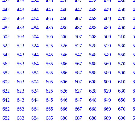
422
423
424
425
426
427
428
429
430
4
442
443
444
445
446
447
448
449
450
4
462
463
464
465
466
467
468
469
470
4
482
483
484
485
486
487
488
489
490
4
502
503
504
505
506
507
508
509
510
5
522
523
524
525
526
527
528
529
530
5
542
543
544
545
546
547
548
549
550
5
562
563
564
565
566
567
568
569
570
5
582
583
584
585
586
587
588
589
590
5
602
603
604
605
606
607
608
609
610
6
622
623
624
625
626
627
628
629
630
6
642
643
644
645
646
647
648
649
650
6
662
663
664
665
666
667
668
669
670
6
682
683
684
685
686
687
688
689
690
6