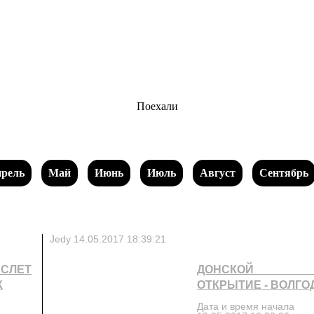
Поехали
рель
Май
Июнь
Июль
Август
Сентябрь
Jedy
14.05.2017 18:39:21
СЛЕТ
ДОНСКОЙ БА
К
ОТКРЫТИЕ - ВОЛГО
Дата и время начала