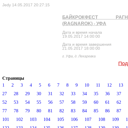
Jedy
14.05.2017 20:27:15
БАЙКРОКФЕСТ РАГН
(RAGNAROK) - УФА
Дата и время начала
19.05.2017 14:00:00
Дата и время завершения
21.05.2017 18:00:00
г. Уфа, д. Лекаревка
Под
Страницы
1
2
3
4
5
6
7
8
9
10
11
12
13
27
28
29
30
31
32
33
34
35
36
37
52
53
54
55
56
57
58
59
60
61
62
77
78
79
80
81
82
83
84
85
86
87
101
102
103
104
105
106
107
108
109
1
122
123
124
125
126
127
128
129
130
1