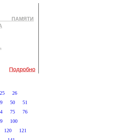
 ПАМЯТИ
А
я
Подробно
25
26
9
50
51
4
75
76
9
100
120
121
141