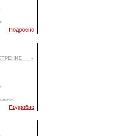
я
а"
Подробно
СТРЕНИЕ -
я
совичек"
Подробно
А