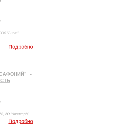
я
 СОЛ "Аист"
Подробно
САФОНИЙ" -
АСТЬ
я
78, АО "Авангард"
Подробно