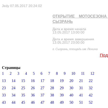
Jedy
07.05.2017 20:24:02
ОТКРЫТИЕ МОТОСЕЗОНА 
СЫЗРАНЬ
Дата и время начала
13.05.2017 13:00:00
Дата и время завершения
13.05.2017 23:00:00
г. Сызрань, площадь им. Ленина
Под
Страницы
1
2
3
4
5
6
7
8
9
10
11
12
13
14
15
16
17
18
19
20
21
22
23
24
25
26
27
28
29
30
31
32
33
34
35
36
37
38
39
40
41
42
43
44
45
46
47
48
49
50
51
52