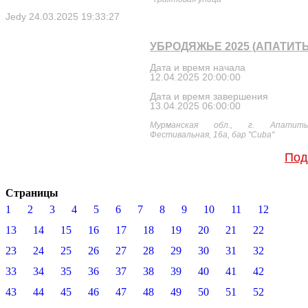
Jedy
24.03.2025 19:33:27
УБРОДЯЖЬЕ 2025 (АПАТИТ
Дата и время начала
12.04.2025 20:00:00
Дата и время завершения
13.04.2025 06:00:00
Мурманская обл., г. Апатит
Фестивальная, 16а, бар "Cuba"
Под
Страницы
1
2
3
4
5
6
7
8
9
10
11
12
13
14
15
16
17
18
19
20
21
22
23
24
25
26
27
28
29
30
31
32
33
34
35
36
37
38
39
40
41
42
43
44
45
46
47
48
49
50
51
52