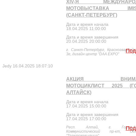
XIV-Я МЕЖДУНАРО
МОТОВЫСТАВКА IMIS-
(САНКТ-ПЕТЕРБУРГ)
Дата и время начала
18.04.2025 11:00:00
Дата и время завершения
20.04.2025 20:00:00
г. Санкт-Петербург, Красногвардейск
Под
3е, дизайн центр "DAA EXPO"
Jedy
16.04.2025 18:07:10
АКЦИЯ ВНИМА
МОТОЦИКЛИСТ 2025 (ГО
АЛТАЙСК)
Дата и время начала
17.04.2025 15:00:00
Дата и время завершения
17.04.2025 17:00:00
Респ. Алтай, г. Горно-Алт
Под
Коммунистический пр-кт, Ост
"Трактовая улица"