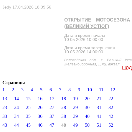
Jedy
17.04.2026 18:09:56
ОТКРЫТИЕ МОТОСЕЗОНА 
(ВЕЛИКИЙ УСТЮГ)
Дата и время начала
10.05.2026 10:00:00
Дата и время завершения
10.05.2026 14:00:00
Вологодская обл., г. Великий Уст
Железнодорожная, 1, ЖД вокзал
Под
Страницы
1
2
3
4
5
6
7
8
9
10
11
12
13
14
15
16
17
18
19
20
21
22
23
24
25
26
27
28
29
30
31
32
33
34
35
36
37
38
39
40
41
42
43
44
45
46
47
48
49
50
51
52