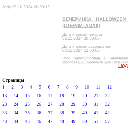
Jedy
25.10.2024 20:30:13
ВЕЧЕРИНКА HALLOWEEN 
(СТЕРЛИТАМАК)
Дата и время начала
02.11.2024 20:00:00
Дата и время завершения
03.11.2024 12:00:00
Респ. Башкортостан, г. Стерлитам
Мостовая,1/1, clubhouse "Дом Призрако
Под
Страницы
1
2
3
4
5
6
7
8
9
10
11
12
13
14
15
16
17
18
19
20
21
22
23
24
25
26
27
28
29
30
31
32
33
34
35
36
37
38
39
40
41
42
43
44
45
46
47
48
49
50
51
52