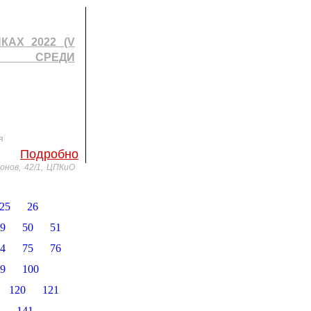
КАХ 2022 (V
 СРЕДИ
я
Подробно
ионов, 42/1, ЦПКиО
25
26
9
50
51
4
75
76
9
100
120
121
141