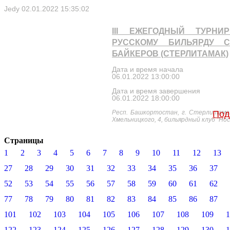
Jedy
02.01.2022 15:35:02
III ЕЖЕГОДНЫЙ ТУРНИ
РУССКОМУ БИЛЬЯРДУ С
БАЙКЕРОВ (СТЕРЛИТАМАК)
Дата и время начала
06.01.2022 13:00:00
Дата и время завершения
06.01.2022 18:00:00
Респ. Башкортостан, г. Стерлитамак,
Под
Хмельницкого, 4, бильярдный клуб "Нос
Страницы
1
2
3
4
5
6
7
8
9
10
11
12
13
27
28
29
30
31
32
33
34
35
36
37
52
53
54
55
56
57
58
59
60
61
62
77
78
79
80
81
82
83
84
85
86
87
101
102
103
104
105
106
107
108
109
1
122
123
124
125
126
127
128
129
130
1