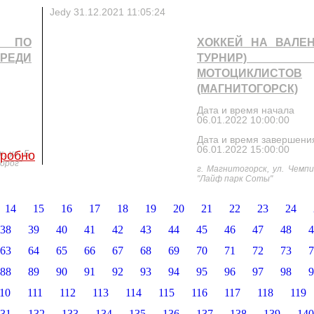
Jedy
31.12.2021 11:05:24
Р ПО
ХОККЕЙ НА ВАЛЕН
РЕДИ
ТУРНИР)
МОТОЦИКЛИСТОВ
(МАГНИТОГОРСК)
Дата и время начала
06.01.2022 10:00:00
Дата и время завершени
06.01.2022 15:00:00
 ул. Б.
робно
орог"
​г. Магнитогорск, ул. Чемп
"Лайф парк Соты"
14
15
16
17
18
19
20
21
22
23
24
38
39
40
41
42
43
44
45
46
47
48
4
63
64
65
66
67
68
69
70
71
72
73
7
88
89
90
91
92
93
94
95
96
97
98
9
10
111
112
113
114
115
116
117
118
119
31
132
133
134
135
136
137
138
139
140