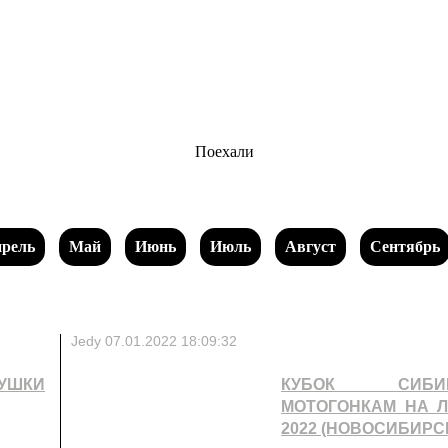
Поехали
рель
Май
Июнь
Июль
Август
Сентябрь
Jedy
07.01.2022 18:09:32
УШКИ
КУБОК СИБ
МОТОГОНКАМ НА ЛЬ
2022 (НОВОСИБИРС