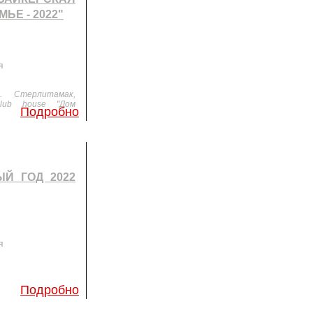
ЬЕ - 2022"
я
. Стерлитамак,
club house "Дом
Подробно
Й ГОД 2022
я
Подробно