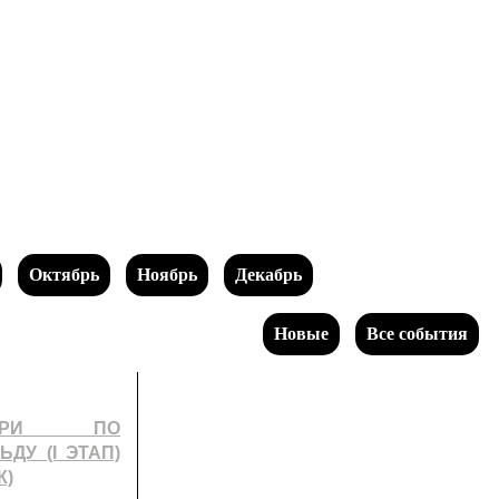
Октябрь
Ноябрь
Декабрь
Новые
Все события
ИРИ ПО
ДУ (I ЭТАП)
К)