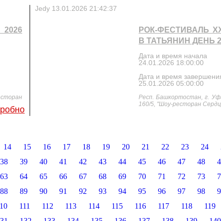
Jedy
13.01.2026 21:42:37
2026
РОК-ФЕСТИВАЛЬ X
В ТАТЬЯНИН ДЕНЬ 2
Дата и время начала
24.01.2026 18:00:00
Дата и время завершени
25.01.2026 05:00:00
есторан
Респ. Башкортостан, г. Уфа
160/5, "Шоу-ресторан Сердц
робно
14
15
16
17
18
19
20
21
22
23
24
38
39
40
41
42
43
44
45
46
47
48
4
63
64
65
66
67
68
69
70
71
72
73
7
88
89
90
91
92
93
94
95
96
97
98
9
10
111
112
113
114
115
116
117
118
119
31
132
133
134
135
136
137
138
139
140