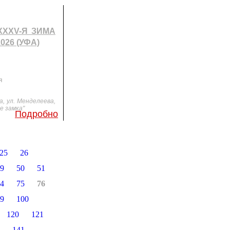
XXXV-Я ЗИМА
026 (УФА)
я
, ул. Менделеева,
е замка"
Подробно
25
26
9
50
51
4
75
76
9
100
120
121
141