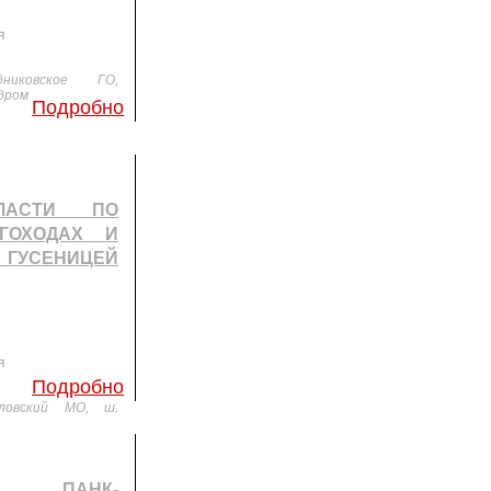
я
никовское ГО,
дром
Подробно
ЛАСТИ ПО
ГОХОДАХ И
ГУСЕНИЦЕЙ
я
Подробно
лловский МО, ш.
Й ПАНК-