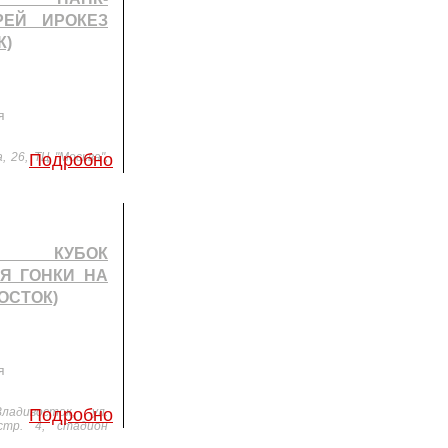
РЕЙ ИРОКЕЗ
К)
я
, 26, ТЦ "Москва",
Подробно
 КУБОК
Я ГОНКИ НА
ОСТОК)
я
ладивосток, ул.
Подробно
стр. 4, стадион