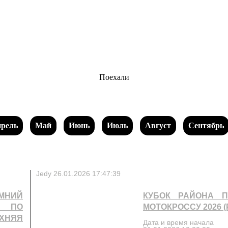
Поехали
рель
Май
Июнь
Июль
Август
Сентябрь
Jedy
26.01.2026 17:47:39
МНИЙ
КУБОК РАЙОНА 
П ПО
МОТОКРОССУ 2026 
ХНЯЯ
Дата и время начала